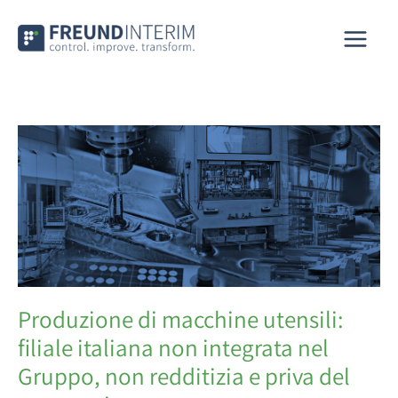
Vai
MAI
al
contenuto
MEN
Produzione di macchine utensili:
filiale italiana non integrata nel
Gruppo, non redditizia e priva del