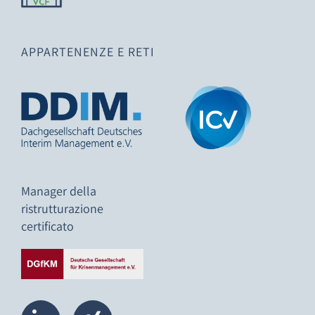
APPARTENENZE E RETI
Manager della
ristrutturazione
certificato
L
X